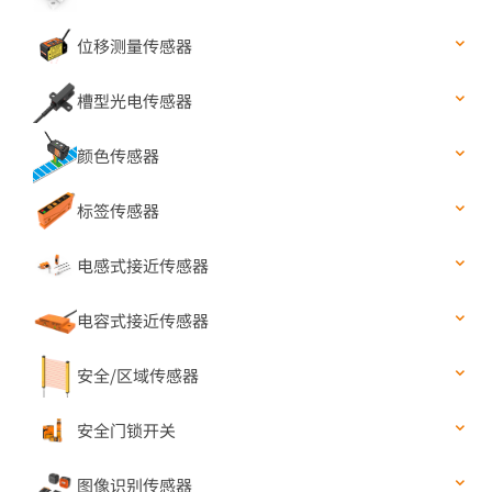
位移测量传感器
槽型光电传感器
颜色传感器
标签传感器
电感式接近传感器
电容式接近传感器
安全/区域传感器
安全门锁开关
图像识别传感器