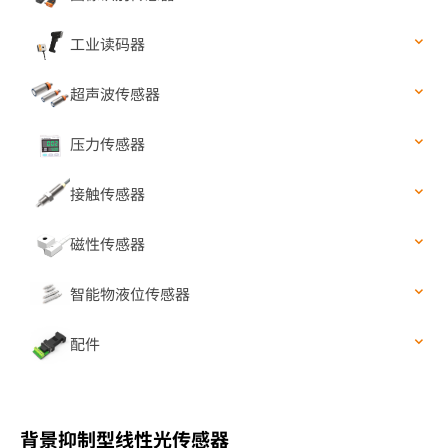
工业读码器
超声波传感器
压力传感器
接触传感器
磁性传感器
智能物液位传感器
配件
背景抑制型线性光传感器