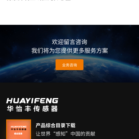
欢迎留言咨询
我们将为您提供更多服务方案
业务咨询
产品综合目录下载
让世界“感知”中国的贡献