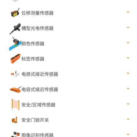
位移测量传感器
槽型光电传感器
颜色传感器
标签传感器
电感式接近传感器
电容式接近传感器
安全/区域传感器
安全门锁开关
图像识别传感器