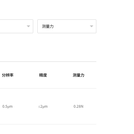
分辨率
精度
测量力
0.5μm
≤2μm
0.28N