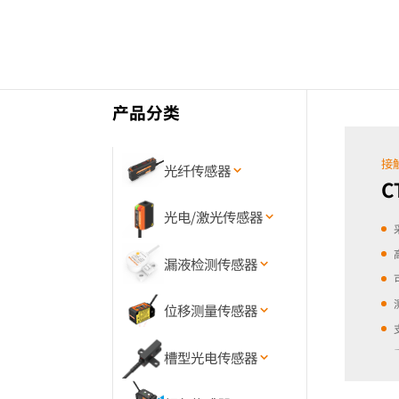
笔
型
接
触
式
产品分类
位
移
接
光纤传感器
传
C
感
光电/激光传感器
器
漏液检测传感器
位移测量传感器
槽型光电传感器