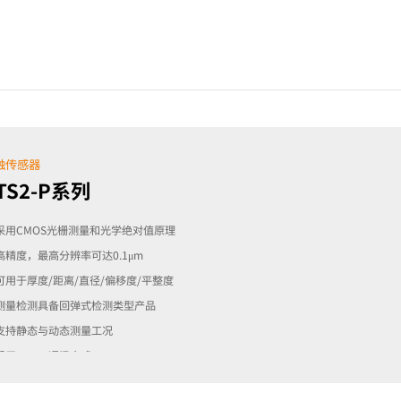
触传感器
TS2-P系列
采用CMOS光栅测量和光学绝对值原理
高精度，最高分辨率可达0.1μm
可用于厚度/距离/直径/偏移度/平整度
测量检测具备回弹式检测类型产品
支持静态与动态测量工况
采用RS485通讯方式