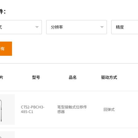
件：
所有
片
型号
品名
驱动方式
CTS2-PBCH3-
笔型接触式位移传
回弹式
485-C1
感器