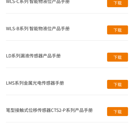
WLS-C系列 智能物液位产品手册
下载
WLS-B系列 智能物液位产品手册
下载
LD系列漏液传感器产品手册
下载
LMS系列金属光电传感器手册
下载
笔型接触式位移传感器CTS2-P系列产品手册
下载