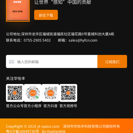
让世界“感知”中国的贡献
前往下载
公司地址:深圳市龙华区福城街道福民社区福花路9号富城科创大厦A栋
联系电话：0755-2905 5402 邮箱：sales@hyfcn.com
关注华怡丰
官方公众号
官方小程序
官方抖音
官方视频号
CopyRight © 2018 yt-space.com 深圳市华怡丰科技有限公司版权所有
粤ICP备10049730号
by Huahanlink