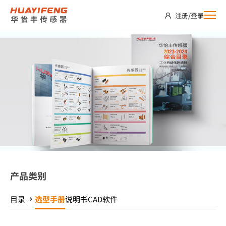
资
注册
/
登录
源
中
心
产品类别
目录
选型手册
说明书
CAD
软件