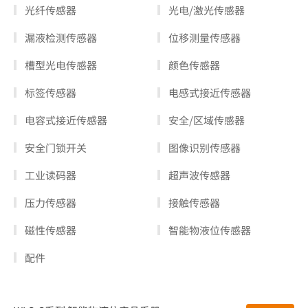
光纤传感器
光电/激光传感器
漏液检测传感器
位移测量传感器
槽型光电传感器
颜色传感器
标签传感器
电感式接近传感器
电容式接近传感器
安全/区域传感器
安全门锁开关
图像识别传感器
工业读码器
超声波传感器
压力传感器
接触传感器
磁性传感器
智能物液位传感器
配件