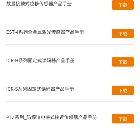
数显接触式位移传感器产品手册
下载
EST-4系列全金属激光传感器产品手册
下载
ICR-H系列固定式读码器产品手册
下载
ICR-S系列固定式读码器产品手册
下载
PTZ系列_防焊渣电感式接近传感器产品手册
下载