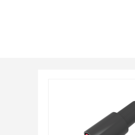
FF-
R15