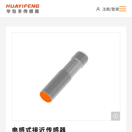
PS12-
注册
/
登录
E02NO-
D-
C2
电感式接近传感器