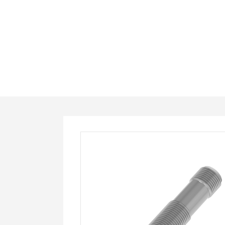
PS12-
E02PO-
D-
C2