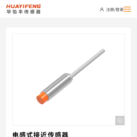
PT12-
注册
/
登录
T08PC-
DR
电感式接近传感器