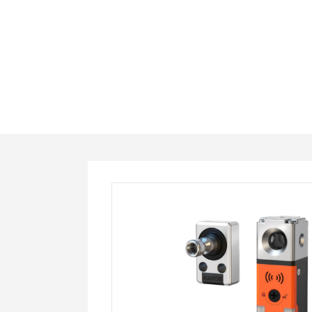
SDS04-
AHUN-
C2