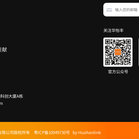
关注华怡丰
贡献
官方公众号
科创大厦A栋
om
怡丰科技有限公司版权所有
粤ICP备10049730号
by Huahanlink