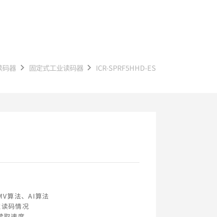
读码器
固定式工业读码器
ICR-SPRF5HHD-ES
V算法、AI算法
性读码情况
读取速度