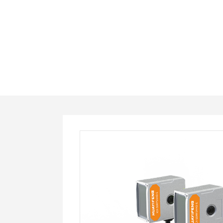
ICR-
SPRF5HHD-
ES