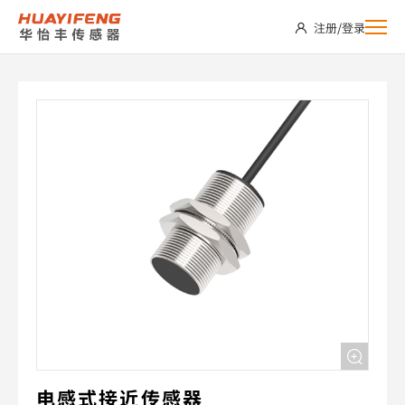
PI30-
注册
/
登录
E10AD
电感式接近传感器