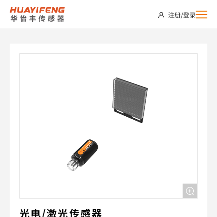
LR18-
注册
/
登录
R5MPD-
C2
光电/激光传感器