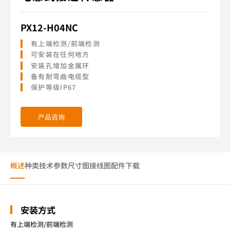
PX12-H04NC
有上端检测/前端检测
可安装在任何地方
安装孔增加金属环
备有耐弯曲电缆型
保护等级IP67
产品咨询
概述
种类
技术参数
尺寸图
接线图
配件
下载
安装方式
有上端检测/前端检测