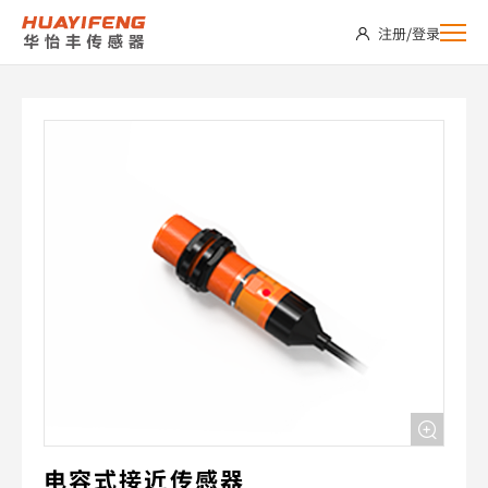
AHCS30-
注册
/
登录
E13-
MA
电容式接近传感器