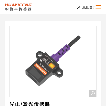
LSD-
注册
/
登录
W07NO
光电/激光传感器