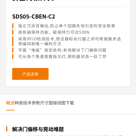
SDS05-CBEN-C2
独立冗余双输出,防止单个回路失效引发的安全隐患
具有磁保持功能，磁保持力可达500N
采用RFID检测技术,感应器和执行器之间可根据需求选
用编码和唯一编码方式
平面“电磁”锁定结构,有效解决了门偏移问题
可从各个角度查看指示灯,使机器状态一目了然
产品咨询
概述
种类
技术参数
尺寸图
接线图
下载
解决门偏移与晃动难题