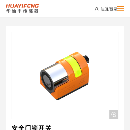
SDS05-
注册
/
登录
CBEN-
C2
安全门锁开关