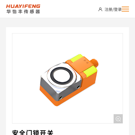
SDS05-
注册
/
登录
FCBUN-
C2
安全门锁开关