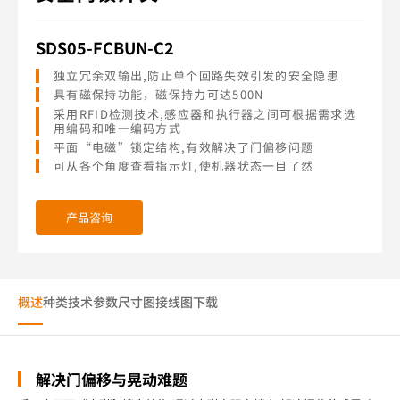
SDS05-FCBUN-C2
独立冗余双输出,防止单个回路失效引发的安全隐患
具有磁保持功能，磁保持力可达500N
采用RFID检测技术,感应器和执行器之间可根据需求选
用编码和唯一编码方式
平面“电磁”锁定结构,有效解决了门偏移问题
可从各个角度查看指示灯,使机器状态一目了然
产品咨询
概述
种类
技术参数
尺寸图
接线图
下载
解决门偏移与晃动难题