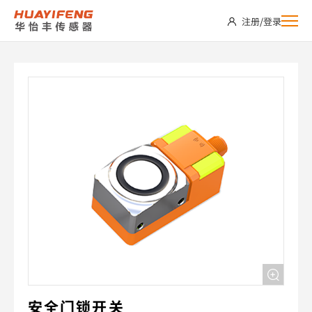
SDS05-
注册
/
登录
FCBEN-
C2
安全门锁开关