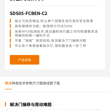
SDS05-FCBEN-C2
独立冗余双输出,防止单个回路失效引发的安全隐患
具有磁保持功能，磁保持力可达500N
采用RFID检测技术,感应器和执行器之间可根据需求选
用编码和唯一编码方式
平面“电磁”锁定结构,有效解决了门偏移问题
可从各个角度查看指示灯,使机器状态一目了然
产品咨询
概述
种类
技术参数
尺寸图
接线图
下载
解决门偏移与晃动难题