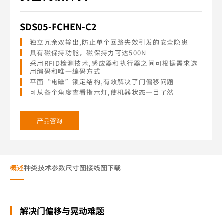
SDS05-FCHEN-C2
独立冗余双输出,防止单个回路失效引发的安全隐患
具有磁保持功能，磁保持力可达500N
采用RFID检测技术,感应器和执行器之间可根据需求选
用编码和唯一编码方式
平面“电磁”锁定结构,有效解决了门偏移问题
可从各个角度查看指示灯,使机器状态一目了然
产品咨询
概述
种类
技术参数
尺寸图
接线图
下载
解决门偏移与晃动难题