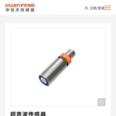
USC500-
注册
/
登录
M18NP-
C2
超声波传感器