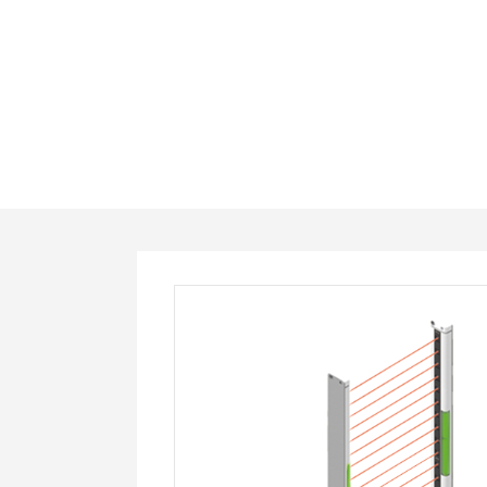
HAL1620-
PC