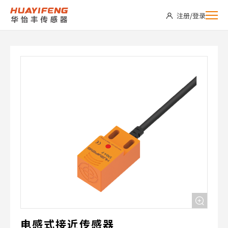
SN04-
注册
/
登录
P
电感式接近传感器