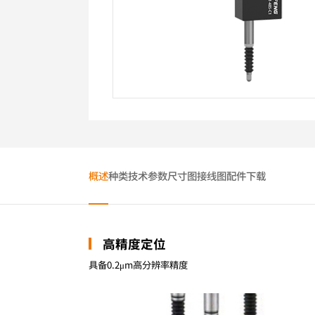
概述
种类
技术参数
尺寸图
接线图
配件
下载
高精度定位
具备0.2μm高分辨率精度