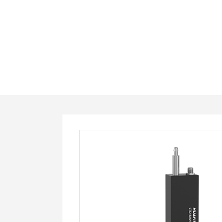
CTS2-
BAAH4-
485-
C1