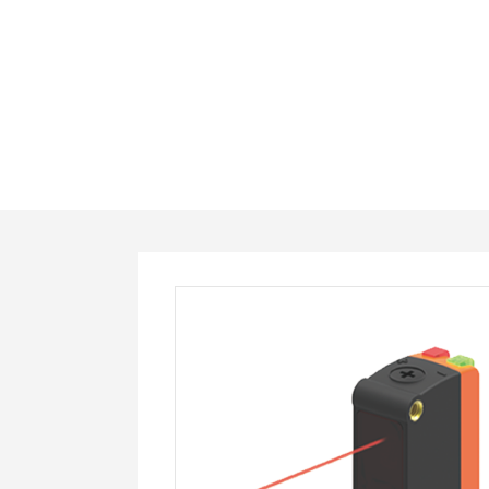
LS201-
BG50ND