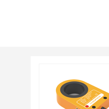
PS35-
CAN1DT