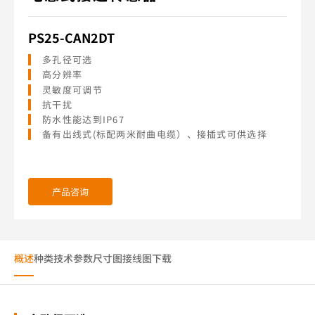
PS25-CAN2DT
多孔径可选
高分辨率
灵敏度可调节
抗干扰
防水性能达到IP67
备有出线式(标配两米耐曲电缆）、接插式可供选择
产品咨询
概述
种类
技术参数
尺寸图
接线图
下载