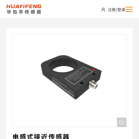
PS55-
注册
/
登录
CAN2DT-
J
电感式接近传感器