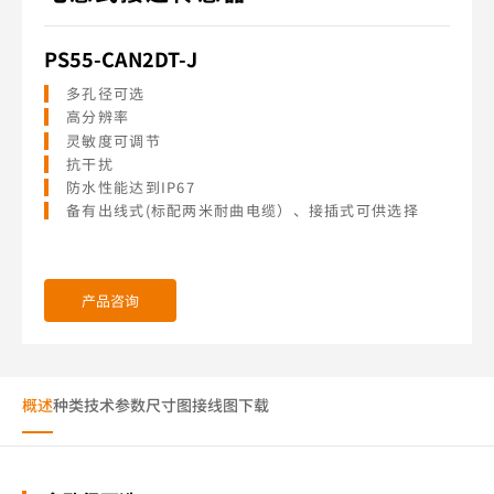
PS55-CAN2DT-J
多孔径可选
高分辨率
灵敏度可调节
抗干扰
防水性能达到IP67
备有出线式(标配两米耐曲电缆）、接插式可供选择
产品咨询
概述
种类
技术参数
尺寸图
接线图
下载