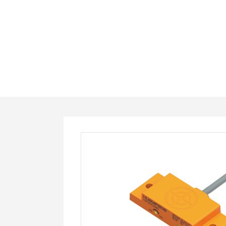
CSF20-
E10NC