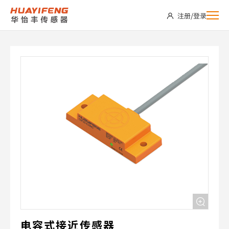
CSF20-
注册
/
登录
E10NO-
A
电容式接近传感器