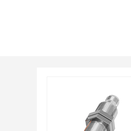
PS12-
E02PO-
C2