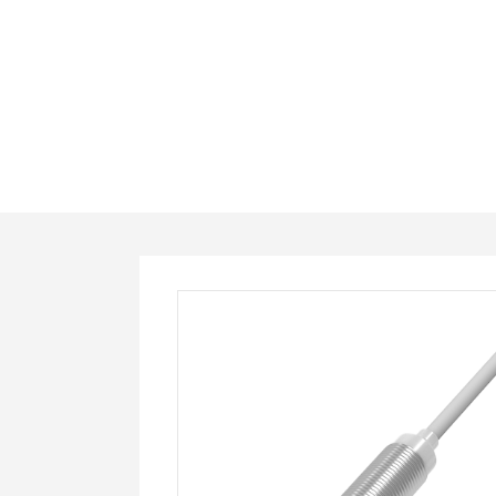
PT12-
T08PO